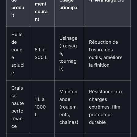
ment
produ
principal
coura
it
nt
Huile
Usinage
de
Réduction de
(fraisag
coup
5 L à
l’usure des
e,
e
200 L
outils, améliore
tournag
solubl
la finition
e)
e
Grais
Mainten
Résistance aux
se
1 L à
ance
charges
haute
1000
(roulem
extrêmes, film
perfo
L
ents,
protecteur
rman
chaînes)
durable
ce