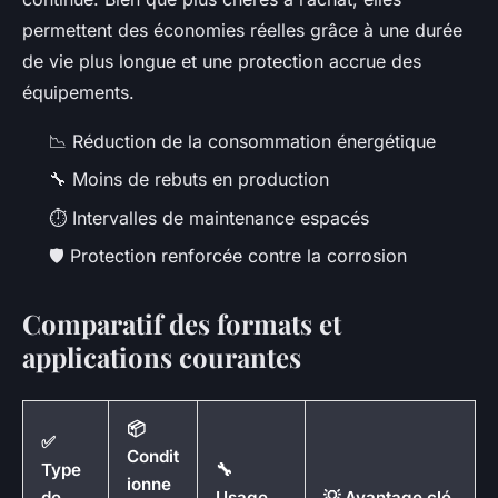
permettent des économies réelles grâce à une durée
de vie plus longue et une protection accrue des
équipements.
📉 Réduction de la consommation énergétique
🔧 Moins de rebuts en production
⏱️ Intervalles de maintenance espacés
🛡️ Protection renforcée contre la corrosion
Comparatif des formats et
applications courantes
📦
✅
Condit
Type
🔧
ionne
de
Usage
💡 Avantage clé