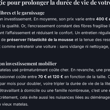
ie pour prolonger la durée de vie de votre
fibres et le garnissage
un investissement. En moyenne, son prix varie entre
400 € e
 la qualité. Or, l’encrassement constant des fibres fragilise 
nt l’affaissement et réduisant le confort. Un entretien régulie
t de
préserver l’élasticité de la mousse
et la tenue des res
t comme entretenir une voiture : sans vidange ni nettoyage, 
son investissement mobilier
telas usé prématurément coûte cher. En revanche, une pre
ssionnel coûte entre
70 € et 120 €
en fonction de la taille. 
ar mois pour doubler, voire tripler la durée de vie de la lit
étravaillant à domicile ou une famille nombreuse, c’est un
ncrètement, cela évite aussi les nuisances liées au déménag
n vieux matelas.