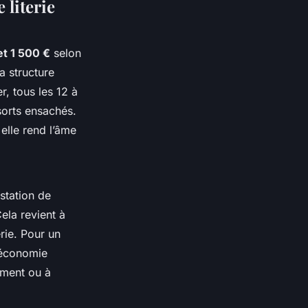
 literie
t 1 500 €
selon
la structure
r, tous les 12 à
sorts ensachés.
elle rend l’âme
station de
Cela revient à
erie. Pour un
e économie
ement ou à