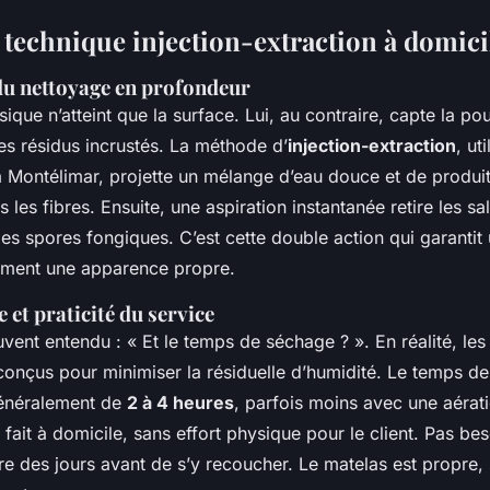
e technique injection-extraction à domici
du nettoyage en profondeur
ssique n’atteint que la surface. Lui, au contraire, capte la po
es résidus incrustés. La méthode d’
injection-extraction
, ut
à Montélimar, projette un mélange d’eau douce et de produi
 les fibres. Ensuite, une aspiration instantanée retire les sa
 les spores fongiques. C’est cette double action qui garantit
lement une apparence propre.
 et praticité du service
ent entendu : « Et le temps de séchage ? ». En réalité, les
onçus pour minimiser la résiduelle d’humidité. Le temps d
généralement de
2 à 4 heures
, parfois moins avec une aérati
e fait à domicile, sans effort physique pour le client. Pas b
ndre des jours avant de s’y recoucher. Le matelas est propre, 