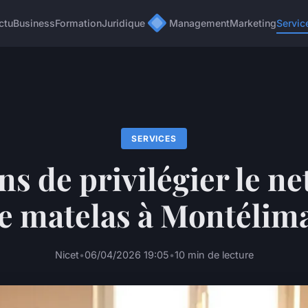
ctu
Business
Formation
Juridique
Management
Marketing
Servic
SERVICES
ns de privilégier le n
e matelas à Montélim
Nicet
•
06/04/2026 19:05
•
10 min de lecture