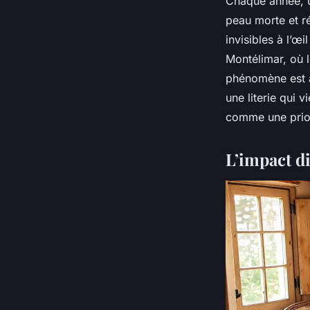
Chaque année, u
peau morte et ré
invisibles à l’œi
Montélimar, où l
phénomène est am
une literie qui v
comme une prior
L’impact di