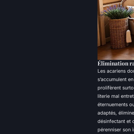
Élimination ra
Les acariens do
s’accumulent en
prolifèrent surt
literie mal entr
éternuements ou
adaptés, élimin
désinfectant et 
pérenniser son 