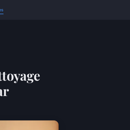
es
ettoyage
ar