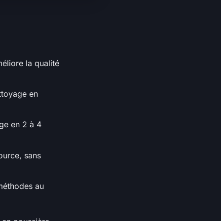
éliore la qualité
ttoyage en
age en 2 à 4
ource, sans
 méthodes au