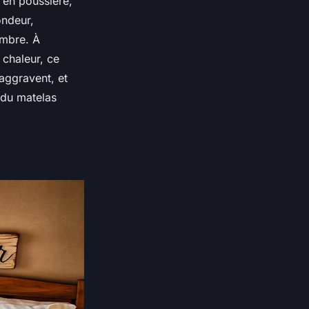
 en poussière,
ondeur,
hambre. À
 chaleur, ce
’aggravent, et
n du matelas