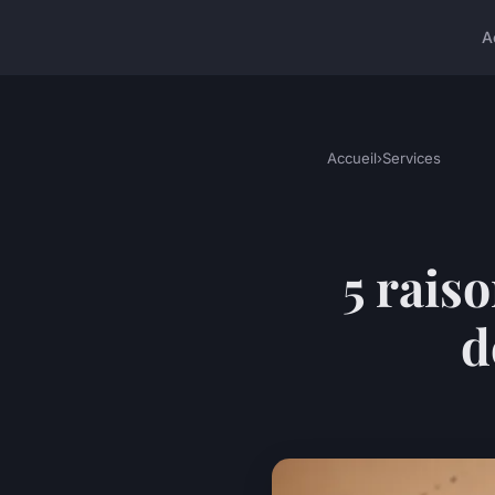
A
Accueil
›
Services
5 raiso
d