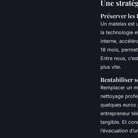
Une stratég
Préserver les 
Un matelas est 
la technologie et
interne, accéléra
18 mois, perme
Entre nous, c’es
plus vite.
Rentabiliser 
Remplacer un ma
nettoyage profe
quelques euros p
entrepreneur tél
tangible. Et co
l’évacuation d’u