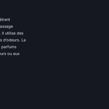
ètrent
passage
l utilise des
s d’odeurs. La
s parfums
eurs ou aux