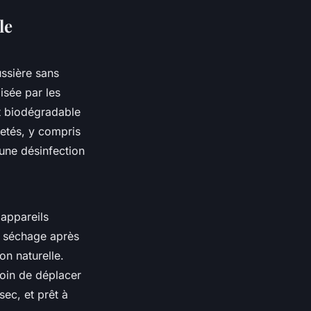
le
ussière sans
ilisée par les
t biodégradable
letés, y compris
 une désinfection
 appareils
e séchage après
on naturelle.
esoin de déplacer
sec, et prêt à