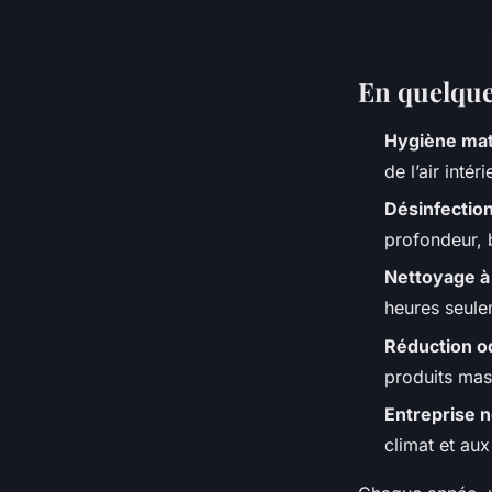
En quelqu
Hygiène mat
de l’air intéri
Désinfectio
profondeur, b
Nettoyage à
heures seule
Réduction o
produits mas
Entreprise 
climat et aux