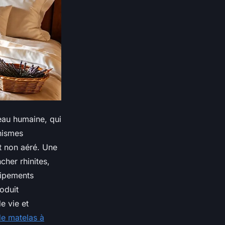
eau humaine, qui
nismes
it non aéré. Une
cher rhinites,
uipements
oduit
e vie et
de matelas à